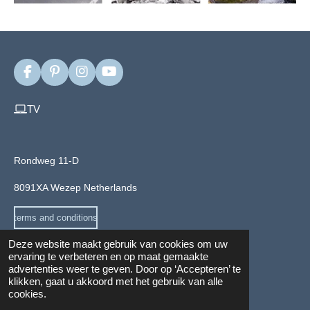
F
P
I
Y
a
i
n
o
c
n
s
u
TV
e
t
t
T
b
e
a
u
o
r
g
b
o
e
r
e
Rondweg 11-D
k
s
a
t
m
8091XA Wezep Netherlands
terms and conditions
Deze website maakt gebruik van cookies om uw
ervaring te verbeteren en op maat gemaakte
advertenties weer te geven. Door op ‘Accepteren’ te
Privacy and cookie Policy
klikken, gaat u akkoord met het gebruik van alle
© 2024 - 2026 Veloyou.com
cookies.
info@veloyou.com