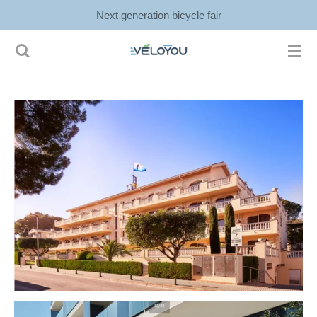
Next generation bicycle fair
Ga
direct
naar
de
hoofdinhoud