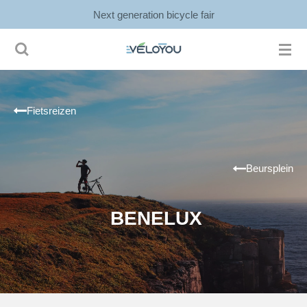
Next generation bicycle fair
Ga
direct
naar
de
hoofdinhoud
Fietsreizen
Beursplein
BENELUX