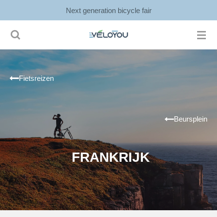
Next generation bicycle fair
Ga
direct
naar
de
hoofdinhoud
Fietsreizen
Beursplein
FRANKRIJK