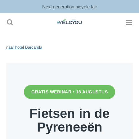
Next generation bicycle fair
Ga
direct
naar
de
hoofdinhoud
naar hotel Barcarola
GRATIS WEBINAR • 18 AUGUSTUS
Fietsen in de
Pyreneeën