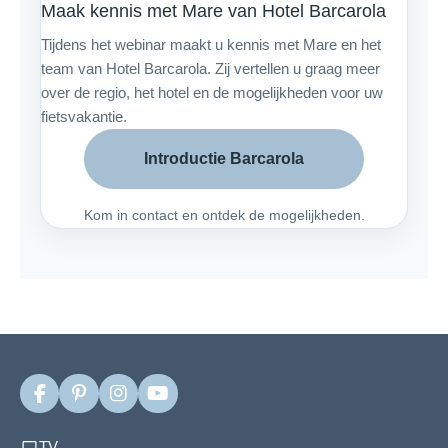
Maak kennis met Mare van Hotel Barcarola
Tijdens het webinar maakt u kennis met Mare en het
team van Hotel Barcarola. Zij vertellen u graag meer
over de regio, het hotel en de mogelijkheden voor uw
fietsvakantie.
Introductie Barcarola
Kom in contact en ontdek de mogelijkheden.
F
P
I
Y
a
i
n
o
c
n
s
u
TV